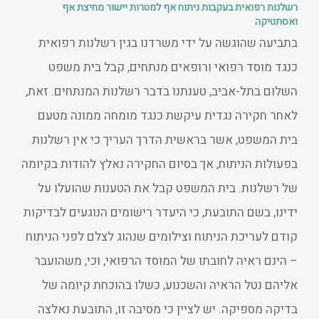
רשלנות רפואית בעקבות ניתוח אף למטרות יישור מחיצת אף
ואסתטיקה
בתביעה שהוגשה על ידי משרדנו בגין רשלנות רפואית
כנגד מוסד רפואי ורופאים מנתחים, קבל בית משפט
השלום בתל-אביב, טענתנו בדבר רשלנות המנתחים. זאת,
לאחר חקירה נגדית עיקשת כנגד מומחה ממונה מטעם
בית המשפט, אשר בראשית הדרך העריך כי אין רשלנות
בפעולות הניתוח, אך בסיום החקירה נאלץ להודות בקיומה
של רשלנות. בית המשפט קבל את הטענות שהועלו על
ידינו, בשם התובעת, כי היעדר רישומים הנוגעים לבדיקות
קודם לעריכת הניתוח וצילומים שנהוג לצלם לפני הניתוח
– הינם ראיה לחובתו של המוסד הרפואי, וכי, משהועבר
אליהם נטל הראיה והשכנוע, כשלו בהוכחת קיומה של
בדיקה מספיקה. יש לציין כי מסיבה זו, התובעת נאלצה