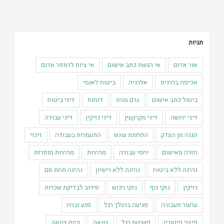
תגיות
אור אדום
אי הגשת כתב אישום
אי ציות לרמזור אדום
אכיפה בררנית
אלרגיה
ביטוח לאומי
ביטול כתב אישום
גרם מוות
דוחות
דיני ביטוח
דיני ירושה
דיני מקרקעין
דיני נזיקין
דיני עבודה
הגנה מן הצדק
הפחתת עונש
התעמרות בעבודה
זיכוי
חזרה מאישום
יחסי עבודה
מהירות
מהירות מופרזת
נהיגה ללא ביטוח
נהיגה ללא רישיון
נהיגה תחת סם
נזיקין
נזקי גוף
נזקי רכוש
סירוב לבדיקת שכרות
ערעור תעבורה
פגיעה בהולך רגל
פגע וברח
פיצוי פיטורין
פשיטת רגל
צוואה
קיום צוואה