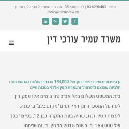
טלפון: 03-6298483 | ז'בוטינסקי 35 מגדל התאומים 2 קומה 2, רמת-גן |
rooky@tamir-law.co.il
Linkedin
Google+
Twitter
Facebook
גן האירועים חויב בפיצוי בסך של 184,000 ₪ בגין רשלנות בהגשת מנות
חלביות שהוצגו כ"פרווה" והעמדת קטין אלרגי בסכנת חיים
בית המשפט השלום בתל אביב נתן בימים אלו פסק דין
לפיו על המסעדה וגן האירועים "מקום בלב" ברעננה,
לפצות קטין, ת.ח., שהיה בעת המקרה כבן 12, בפיצוי בסך
של 184,000 ₪. בשנת 2015 הקטין, ת', ומשפחתו