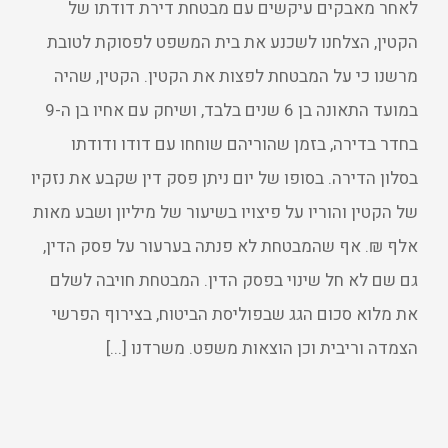
לאחר מאבקים עיקשים עם מבטחת דירת דודתו של
הקטין, הצלחנו לשכנע את בית המשפט לפסוקת לטובת
מרשנו כי על המבטחת לפצות את הקטין. הקטין, שהיה
במועד התאונה בן 6 שנים בלבד, ושיחק עם אחיו בן ה-9
בחדר בדירה, בזמן שהוריהם שוחחו עם דודו ודודתו
בסלון הדירה. בסופו של יום ניתן פסק דין שקבע את נזקיו
של הקטין והוריו על פיצויו בשיעור של מיליון ושבע מאות
אלף ₪. אף שהמבטחת לא פנתה בערעור על פסק הדין,
גם שם לא חל שינוי בפסק הדין. המבטחת חויבה לשלם
את מלוא סכום הגג שבפוליסת הביטוח, בצירוף הפרשי
הצמדה וריבית וכן הוצאות משפט. משרדנו [...]