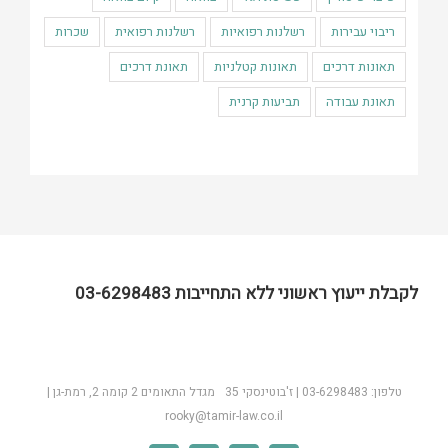
ריבוי עבירות
רשלנות רפואיות
רשלנות רפואית
שכרות
תאונות דרכים
תאונות קטלניות
תאונת דרכים
תאונת עבודה
תביעות קרנית
לקבלת ייעוץ ראשוני ללא התחייבות 03-6298483
טלפון: 03-6298483 | ז'בוטינסקי 35 מגדל התאומים 2 קומה 2, רמת-גן |
rooky@tamir-law.co.il