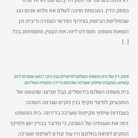
לא פנתה בערעור על פסק הדין, גם שם לא חל שינוי
בפסק הדין. המבטחת חויבה לשלם את מלוא סכום הגג
שבפוליסת הביטוח, בצירוף הפרשי הצמדה וריבית וכן
הוצאות משפט. משרדנו ליווה את הקטין, ומשפחתו, בכל
[...]
פסק דין של בית משפט השלום לפיצויים בגין נזקי רכוש שנגרמו לזוג
קשיש, בעקבות שיפוץ שערכה שכנתם בדירה המצויה מעליהם.
בית משפט השלום בירושלים, קבל תביעה שהגשנו של
התובעים, לפיצוי מקיף בגין נזקים שגרמה השכנה
בעבודות שיפוץ מקיפות שערכה בדירתה. בית המשפט
דחה את טענותיה של השכנה, כי מדובר בבניין ישן ולפיכך
הנזקים לפחות בחלקם היו עוד קודם לשיפוץ שערכה.