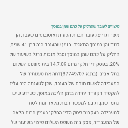
פיצויים לעובד שהחליק על כתם שמן במוסך
משרדנו ייצג עובד חברת הסעות ואוטובוסים שעבד, הן
כנגד והן במוסך התאגיד. בזמן שהעובד היה כבן 41 שנים,
החליק על כתם שמן במוסך וסבל מנכות ברגל בשיעור של
20%. בפסק דין חלקי מיום 14.7.09 בית משפט השלום
בתל-אביב (בת.א 37749/07)דחה את טענותיה של
המעבידה לאשם תורם של העובד, שכן לטענתה היה עליו
להקפיד הקפדה יתירה בזמן הליכה במוסך, כשידע שיש
כתמי שמן, וקבע למעשה חבות מלאה ומוחלטת
למעבידה. בעקבות פסק הדין החלקי בעניין חבות מלאה
של המעבידה, פסק בית משפט השלום פיצוי בשיעור של