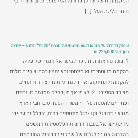
המקצוענית של שחקן כדורגל המקצועני ע.ש, ששחק בין
היתר בליגת העל [...]
שיחק כדורגל על מגרש דשא סינטטי של חברת "גולבול" ונפגע – יפוצה
בסך של 225,000 ₪.
1. בשנים האחרונות ניכרת בישראל מגמה של עליה
בהקמת משטחי דשא סינטטי והשימוש בהם, שהינם זולים
להקמה ולתחזוקה, ואודות מדיניות זו הצהיר והתחייב
משרד הספורט. 2. לא זו אף זו, כחלק ממגמה זו, נבנים
ועתידים להפנות על ידי משרד הספורט ברחבי הארץ
מגרשי כדורגל וקט-רגל סינטטיים רבים, ובכלל זה על ידי
מדינת ישראל בעבור הרשות הפלסטינית המשנים
בהדרגה את ההרגלים של שחקני הכדורגל החובבנים