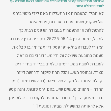
עבודתה מבלי שסופקה לה עבודה ומבלי שהורשתה לצאת מחדרה אף
לשירותים ללא היתר
לא תמיד התעמרות או התעללות באם לידי ביטוי ביחס
של צעקות, שעות עבודה ארוכות, ויחסי אימה.
להתעללות או התעמרות בעבודה יש פנים רבות כך
למשל, בפסק הדין 25725-05-14, נתן בית הדין לעבודה
האזורי לעבודה בת"א-יפו פסק דין תקדימי, בו קבל את
טענות התובעת שיוצגה על ידי משרדנו כי גם הוראה
לעובדת לשבת במשך ימים שלמים בבידוד בחדר ריק
מציוד, ובחוסר מעש, והכל תחת פיקוח ודרישת דיווח
וקבלת היתר בכל מקרה של יציאה (גם לשירותים...) מן
החדר – מהווים מעשים שיש בהם יחס פוגעני. והנה קטע
נבחר מפסק הדין "...בחרה הנתבעת לנקוט דרך, שלא ניתן
אלא לראותה כמשפילה, מבזה, ופוגעת [...]