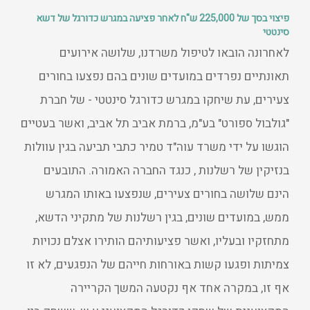
פיצוי בסך של 225,000 ש"ח לאחר פציעה במגרש כדורגל של דשא
סינטטי
לאחרונה הובאו לטיפול משרדנו, שלושה אירועים
תאונתיים נפרדים במועדים שונים בהם נפצעו בחורים
צעירים, עת שיחקו במגרש כדורגל סינטטי - של חברת
"גולבול ספורט" בע"מ, ברמת אביב תל אביב, ואשר בעטיים
הוגשו על ידי משרד עוה"ד טמיר כתבי תביעה בגין עוולות
בנזיקין של רשלנות , כנגד החברה האמורה. התובעים
הינם שלושה בחורים צעירים, שנפצעו באותו המגרש
ממש, במועדים שונים, בגין רשלנות של מתקיני הדשא,
מתחזקיו ובעליו, ואשר פציעותיהם הותירו אצלם נכויות
צמיתות ופגעו קשות באורחות חייהם של הנפגעים, לא זו
אף זו, במקרה אחד אף נקטעה המשך הקריירה