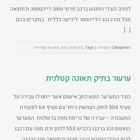
לנתיב הנגדי התנגש ברכב פרטי מסוג דייהסטסו, וכתוצאה
מכל נהרג נהג הדייהטסו. לידיעה כללית : במקרים בהם
[...]
Categories:
תעבורה
|
Tags:
גרם מוות
,
זיכוי
,
תאונות קטלניות
ערעור בתיק תאונה קטלנית
כנגד המערער הוגש כתב אישום אשר ייחס לו עבירה על
סעיף 304 לחוק העונשין ביחד עם סעיף 64 לפקודת
התעבורה – עבירה של גרימת מוות ברשלנות. המערער
הנאשם נהג ברכבו בכביש 553 לכוון זרח, סטה עם רכבו
לכוון הנגדי התנגש ברכב פרטי וכתוצאה מכך נהרגה