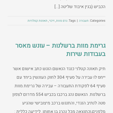
הכביש (בגין איבוד שליטה [...]
Categories:
תעבורה
|
Tags:
גרם מוות
,
זיכוי
,
תאונות קטלניות
גרימת מוות ברשלנות – עונש מאסר
בעבודות שירות
תיק תאונה קטלני כנגד הנאשם הוגש כתב אישום אשר
ייחס לו עבירה על סעיף 304 לחוק העונשין ביחד עם
סעיף 64 לפקודת התעבורה – עבירה של גרימת מוות
ברשלנות. הנאשם נהג ברכבו בכביש 554 מדרום לצפון
סטה לנתיב הנגדי, והתנגש ברכב מיצובישי שהגיע
מלפנים,וכתוצאה מכל נהרג בן אחותו. לידיעה כללית :