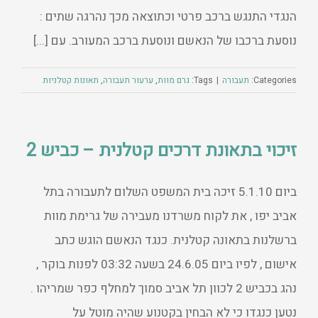
הנגדי התנגש ברכב פרטי וכתוצאה מכך נהרגה שתים :
נוסעת ברכבו של הנאשם ונוסעת ברכב המעורב. עם [...]
Categories:
תעבורה
|
Tags:
גרם מוות
,
ערעור תעבורה
,
תאונות קטלניות
זיכוי בתאונת דרכים קטלנית – כביש 2
ביום 5.1.10 זיכה בית המשפט השלום לתעבורה בתל
אביב יפו , את לקוח משרדנו מעבירה של גרימת מוות
ברשלנות בתאונה קטלנית. כנגד הנאשם הוגש כתב
אישום , לפיו ביום 24.6.05 בשעה 03:32 לפנות בוקר ,
נהג בכביש 2 לכוון תל אביב סמוך למחלף כפר שמריהו .
נטען כנגדו כי לא הבחין בקטנוע שהיה מוטל על