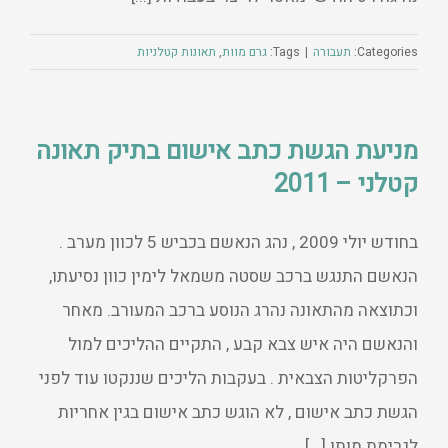
Categories:
תעבורה
|
Tags:
גרם מוות
,
תאונות קטלניות
מניעת הגשת כתב אישום בתיק תאונה
קטלני – 2011
בחודש יולי 2009 , נהג הנאשם בכביש 5 לכוון מערב .
הנאשם התנגש ברכב שסטה משמאל לימין כוון נסיעתו,
וכתוצאה מהתאונה נהרג הנוסע ברכב המעורב. מאחר
והנאשם היה איש צבא קבע , התקיים ההליכים למול
הפרקליטות הצבאית . בעקבות הליכים שננקטו עוד לפני
הגשת כתב אישום , לא הוגש כתב אישום בגין אחריות
לגרימת מותו [...]