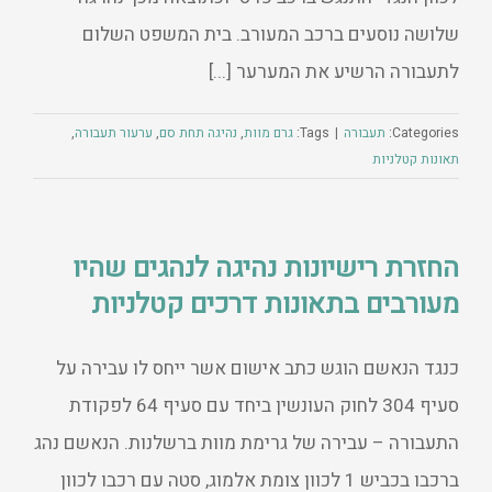
שלושה נוסעים ברכב המעורב. בית המשפט השלום
לתעבורה הרשיע את המערער [...]
Categories:
תעבורה
|
Tags:
גרם מוות
,
נהיגה תחת סם
,
ערעור תעבורה
,
תאונות קטלניות
החזרת רישיונות נהיגה לנהגים שהיו
מעורבים בתאונות דרכים קטלניות
כנגד הנאשם הוגש כתב אישום אשר ייחס לו עבירה על
סעיף 304 לחוק העונשין ביחד עם סעיף 64 לפקודת
התעבורה – עבירה של גרימת מוות ברשלנות. הנאשם נהג
ברכבו בכביש 1 לכוון צומת אלמוג, סטה עם רכבו לכוון