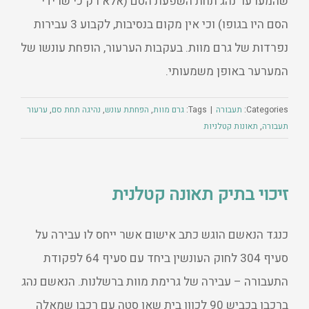
שהמערער נהג תחת השפעת הסם (אלא רק כי שרידי
הסם היו בגופו) וכי אין מקום בנסיבות, לקבוע 3 עבירות
נפרדות של גרם מוות. בעקבות הערעור, הופחת עונשו של
המערער באופן משמעותי.
Categories:
תעבורה
|
Tags:
גרם מוות
,
הפחתת עונש
,
נהיגה תחת סם
,
ערעור
תעבורה
,
תאונות קטלניות
זיכוי בתיק תאונה קטלנית
כנגד הנאשם הוגש כתב אישום אשר ייחס לו עבירה על
סעיף 304 לחוק העונשין ביחד עם סעיף 64 לפקודת
התעבורה – עבירה של גרימת מוות ברשלנות. הנאשם נהג
ברכבו בכביש 90 לכוון בית שאן סטה עם רכבו שמאלה