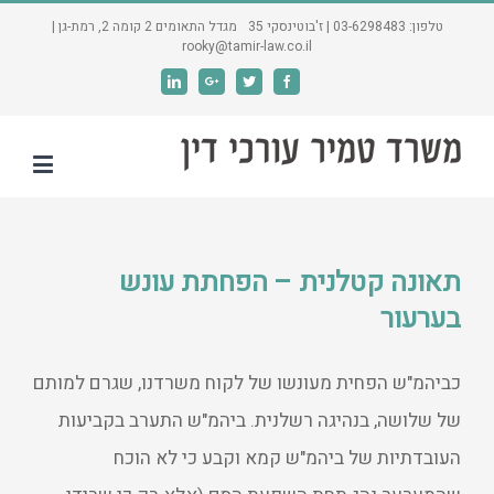
טלפון: 03-6298483 | ז'בוטינסקי 35 מגדל התאומים 2 קומה 2, רמת-גן |
rooky@tamir-law.co.il
Linkedin
Google+
Twitter
Facebook
תאונה קטלנית – הפחתת עונש
בערעור
כביהמ"ש הפחית מעונשו של לקוח משרדנו, שגרם למותם
של שלושה, בנהיגה רשלנית. ביהמ"ש התערב בקביעות
העובדתיות של ביהמ"ש קמא וקבע כי לא הוכח