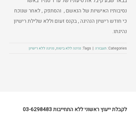
בבאר שבע קיבל את טיעוניו של עו"ד טמיר באשר
נסיבותיו האישיות של הנאשם , והסתפק , לאחר שנוכח
כי חודש רישיון הנהיגה , בקנס זעום וללא שלילת רישיון
נהיגתו.
Categories:
תעבורה
|
Tags:
נהיגה ללא ביטוח
,
נהיגה ללא רישיון
לקבלת ייעוץ ראשוני ללא התחייבות 03-6298483