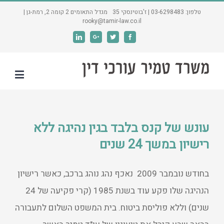
טלפון: 03-6298483 | ז'בוטינסקי 35 מגדל התאומים 2 קומה 2, רמת-גן |
rooky@tamir-law.co.il
Linkedin
Google+
Twitter
Facebook
עונש של קנס בלבד בגין נהיגה ללא
רישיון במשך 24 שנים
בחודש נובמבר 2009 נאכף נהג נוהג ברכב, כאשר רישיון
הנהיגה שלו פקע עוד בשנת 1985 (קרי פקיעה של 24
שנים) וללא פוליסת ביטוח. בית המשפט השלום לתעבורה