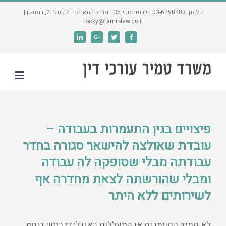
טלפון: 03-6298483 | ז'בוטינסקי 35 מגדל התאומים 2 קומה 2, רמת-גן |
rooky@tamir-law.co.il
Linkedin
Google+
Twitter
Facebook
פיצויים בגין התעמרות בעבודה –
עובדת שאולצה להישאר סגורה בחדר
עבודתה מבלי שסופקה לה עבודה
ומבלי שהורשתה לצאת מחדרה אף
לשירותים ללא היתר
לא תמיד התעמרות או התעללות באם לידי ביטוי ביחס