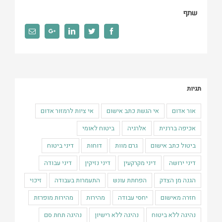
שתף
Email
Google+
Linkedin
Twitter
Facebook
תגיות
אור אדום
אי הגשת כתב אישום
אי ציות לרמזור אדום
אכיפה בררנית
אלרגיה
ביטוח לאומי
ביטול כתב אישום
גרם מוות
דוחות
דיני ביטוח
דיני ירושה
דיני מקרקעין
דיני נזיקין
דיני עבודה
הגנה מן הצדק
הפחתת עונש
התעמרות בעבודה
זיכוי
חזרה מאישום
יחסי עבודה
מהירות
מהירות מופרזת
נהיגה ללא ביטוח
נהיגה ללא רישיון
נהיגה תחת סם