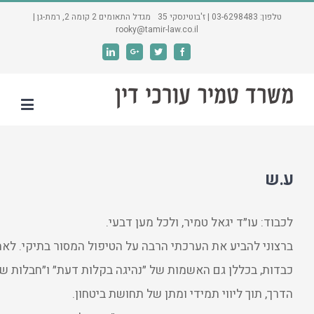
טלפון: 03-6298483 | ז'בוטינסקי 35 מגדל התאומים 2 קומה 2, רמת-גן |
rooky@tamir-law.co.il
Linkedin
Google+
Twitter
Facebook
ע.ש
לכבוד
:
עו״ד
יגאל
טמיר
,
ולכל
מען
דבעי
.
ברצוני
להביע
את
הערכתי
הרבה
על
הטיפול
המסור
בתיקי
.
לאח
כבדות
,
בכללן
גם
האשמות
של
״נהיגה
בקלות
דעת״
ו״חבלות
של
הדרך
,
תוך
ליווי
תמידי
ומתן
של
תחושת
ביטחון
.