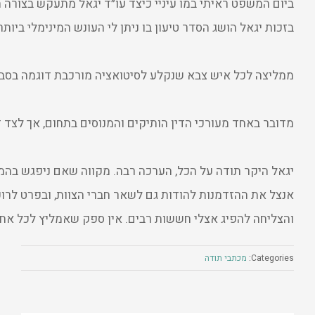
ביום
המשפט
ראיתי
במו
עיניי
כיצד
עו״ד
יגאל
מתעקש
בצורה
ה
בזכות
יגאל
הושג
הסדר
טיעון
בו
ניתן
לי
העונש
המינימלי
ביותר
ממליצה
לכל
איש
צבא
שנקלע
לסיטואציה
מורכבת
דוגמה
בסב
מדובר באחד
מעורכי
הדין
הותיקים
והמנוסים
בתחום
,
אך
לצד
ז
יגאל
היקר
תודה
על
הכל
,
הערכה
רבה
.
מקווה
שאם
ניפגש
בהמ
אנצל
את
ההזדמנות
להודות
גם
לשאר
חברי
הצוות
,
ובפרט
לרוק
והצליחה
להפיג
אצלי
חששות רבים
.
אין
ספק
שאמליץ
לכל
אח
Categories:
מכתבי תודה